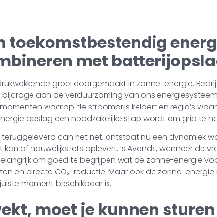
en toekomstbestendig ener
mbineren met batterijopsl
drukwekkende groei doorgemaakt in zonne-energie. Bedrij
bijdrage aan de verduurzaming van ons energiesysteem. 
, momenten waarop de stroomprijs keldert en regio’s waar 
nergie opslag een noodzakelijke stap wordt om grip te 
ruggeleverd aan het net, ontstaat nu een dynamiek waari
kan of nauwelijks iets oplevert. ’s Avonds, wanneer de vraag
elangrijk om goed te begrijpen wat de zonne-energie voor
sten en directe CO₂-reductie. Maar ook de zonne-energie
uiste moment beschikbaar is.
wekt, moet je kunnen sturen