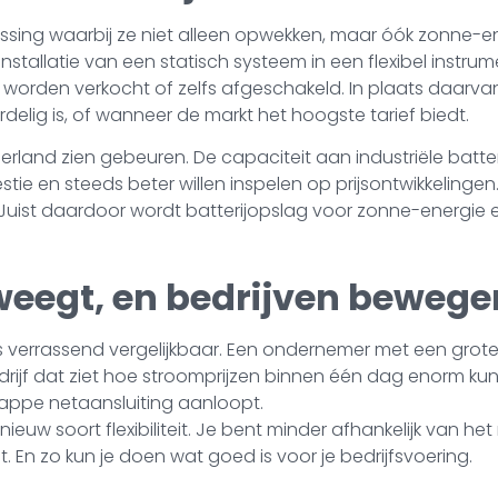
ossing waarbij ze niet alleen opwekken, maar óók zonne-e
tallatie van een statisch systeem in een flexibel instrum
 te worden verkocht of zelfs afgeschakeld. In plaats daar
delig is, of wanneer de markt het hoogste tarief biedt.
ederland zien gebeuren. De capaciteit aan industriële batt
tie en steeds beter willen inspelen op prijsontwikkelingen
n. Juist daardoor wordt batterijopslag voor zonne-energi
weegt, en bedrijven beweg
s verrassend vergelijkbaar. Een ondernemer met een grote z
ebedrijf dat ziet hoe stroomprijzen binnen één dag enorm 
rappe netaansluiting aanloopt.
n nieuw soort flexibiliteit. Je bent minder afhankelijk van 
t. En zo kun je doen wat goed is voor je bedrijfsvoering.