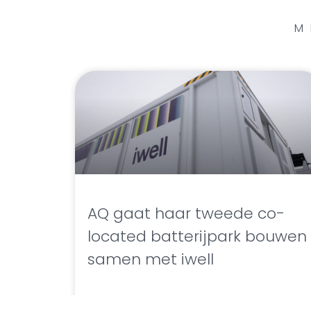
M
AQ gaat haar tweede co-
located batterijpark bouwen
samen met iwell
LEES VERDER »