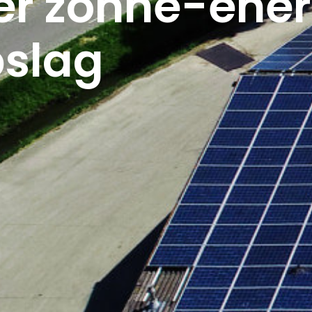
r zonne-ener
pslag