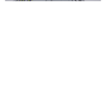
AQ gaat haar tweede co-located batterijpark
bouwen samen met iwell
LEES VERDER »
10 juli 2026