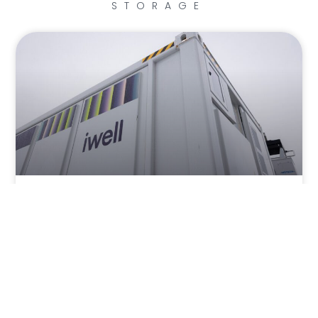
STORAGE
AQ gaat haar tweede co-located batterijpark
bouwen samen met iwell
LEES VERDER »
10 juli 2026